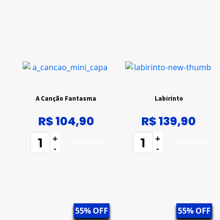
A Canção Fantasma
Labirinto
R$ 104,90
R$ 139,90
+
+
-
-
55% OFF
55% OFF