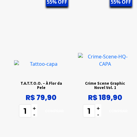
55% OFF
55% OFF
T.A.T.T.O.O. – À Flor da
Crime Scene Graphic
Pele
Novel Vol. 1
R$ 79,90
R$ 189,90
+
+
-
-