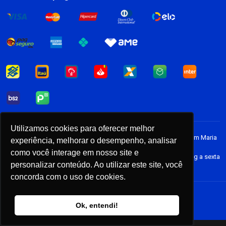
Dark Blog
Utilizamos cookies para oferecer melhor
Rod. Pres. Castello Branco, 11.100 - Km 30,5 P36 Anexo 16 - Jardim Maria
experiência, melhorar o desempenho, analisar
Cristina, Barueri - SP, 06421-400 CNPJ: 17.285.159/0003-64 - SAC:
como você interage em nosso site e
atendimento@darksidebooks.com • Horário de atendimento: Seg a sexta
personalizar conteúdo. Ao utilizar este site, você
das 9h às 18h
concorda com o uso de cookies.
Powered by
Ok, entendi!