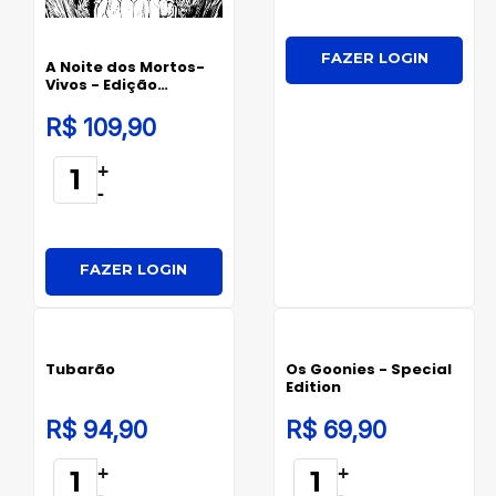
FAZER LOGIN
A Noite dos Mortos-
Vivos - Edição
Comemorativa de 50
anos
R$ 109,90
+
-
FAZER LOGIN
Tubarão
Os Goonies - Special
Edition
R$ 94,90
R$ 69,90
+
+
-
-