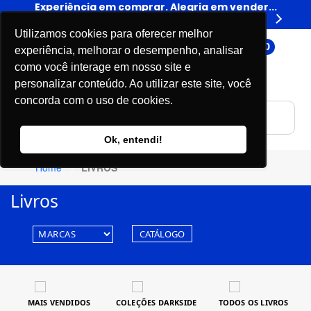
er...
Experiência em comprar. Alegria em vender...
Expe
Livros
Utilizamos cookies para oferecer melhor
0
experiência, melhorar o desempenho, analisar
como você interage em nosso site e
personalizar conteúdo. Ao utilizar este site, você
concorda com o uso de cookies.
Ok, entendi!
Home
LIVROS
Livros
CATÁLOGO
MAIS VENDIDOS
COLEÇÕES DARKSIDE
TODOS OS LIVROS