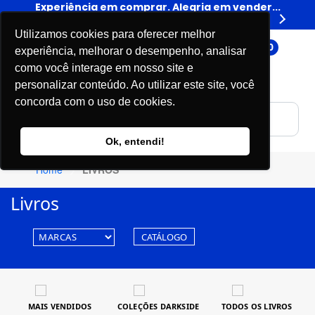
er...
Experiência em comprar. Alegria em vender...
Expe
Livros
Utilizamos cookies para oferecer melhor
0
experiência, melhorar o desempenho, analisar
como você interage em nosso site e
personalizar conteúdo. Ao utilizar este site, você
concorda com o uso de cookies.
Ok, entendi!
Home
LIVROS
Livros
CATÁLOGO
MAIS VENDIDOS
COLEÇÕES DARKSIDE
TODOS OS LIVROS