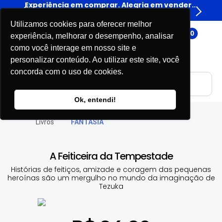
er...
Experiência em comprar. Alegria em vender...
Expe
Livros
Utilizamos cookies para oferecer melhor
0
experiência, melhorar o desempenho, analisar
como você interage em nosso site e
personalizar conteúdo. Ao utilizar este site, você
concorda com o uso de cookies.
Ok, entendi!
Livros
FANTASIA
A Feiticeira da Tempestade
Histórias de feitiços, amizade e coragem das pequenas
heroínas são um mergulho no mundo da imaginação de
Tezuka