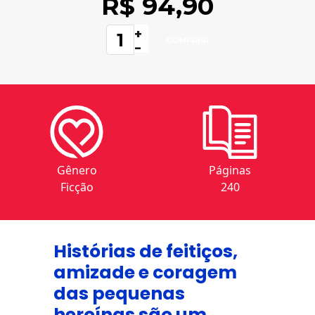
R$ 94,90
+
-
Gênero
Páginas
Ficção
240
Histórias de feitiços,
amizade e coragem
das pequenas
heroínas são um