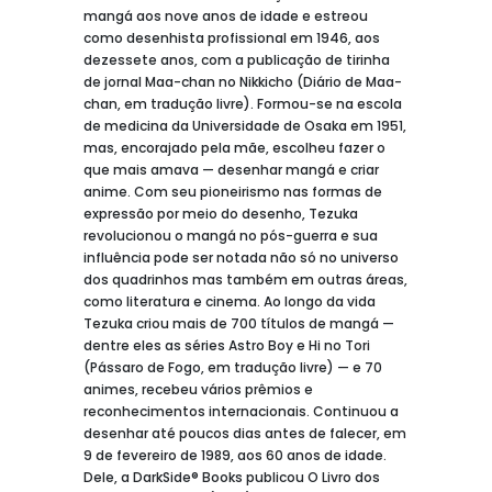
mangá aos nove anos de idade e estreou
como desenhista profissional em 1946, aos
dezessete anos, com a publicação de tirinha
de jornal Maa-chan no Nikkicho (Diário de Maa-
chan, em tradução livre). Formou-se na escola
de medicina da Universidade de Osaka em 1951,
mas, encorajado pela mãe, escolheu fazer o
que mais amava — desenhar mangá e criar
anime. Com seu pioneirismo nas formas de
expressão por meio do desenho, Tezuka
revolucionou o mangá no pós-guerra e sua
influência pode ser notada não só no universo
dos quadrinhos mas também em outras áreas,
como literatura e cinema. Ao longo da vida
Tezuka criou mais de 700 títulos de mangá —
dentre eles as séries Astro Boy e Hi no Tori
(Pássaro de Fogo, em tradução livre) — e 70
animes, recebeu vários prêmios e
reconhecimentos internacionais. Continuou a
desenhar até poucos dias antes de falecer, em
9 de fevereiro de 1989, aos 60 anos de idade.
Dele, a DarkSide® Books publicou O Livro dos