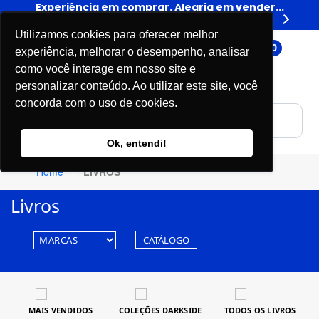
er...
Experiência em comprar. Alegria em vender...
Expe
Livros
Utilizamos cookies para oferecer melhor
0
experiência, melhorar o desempenho, analisar
como você interage em nosso site e
personalizar conteúdo. Ao utilizar este site, você
concorda com o uso de cookies.
Ok, entendi!
Home
LIVROS
Livros
CATÁLOGO
MAIS VENDIDOS
COLEÇÕES DARKSIDE
TODOS OS LIVROS