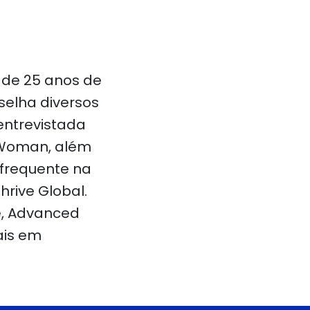
 de 25 anos de
selha diversos
 entrevistada
g Woman, além
 frequente na
hrive Global.
de, Advanced
mais em