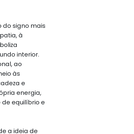
o do signo mais
patia, à
boliza
ndo interior.
nal, ao
meio às
cadeza e
ópria energia,
de equilíbrio e
e a ideia de