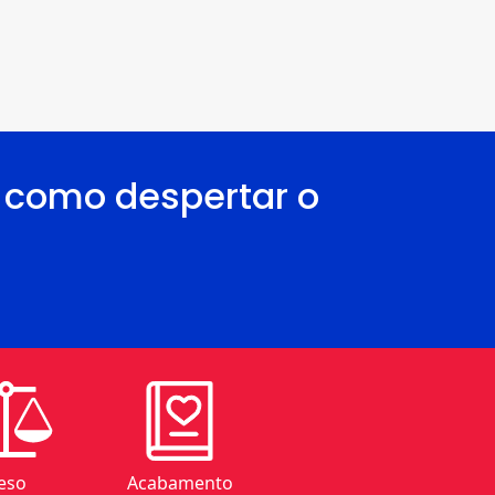
a como despertar o
eso
Acabamento