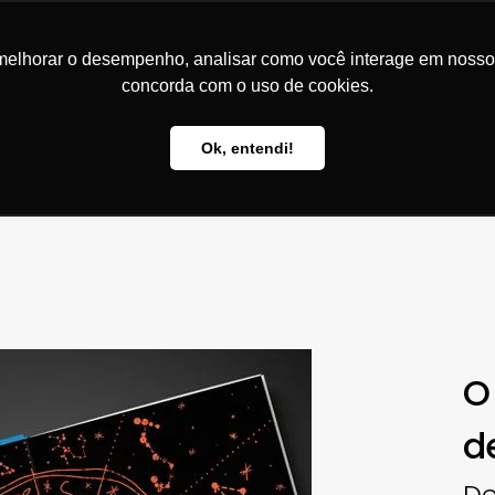
comprar. Alegria em vender... Livros
Experiênci
melhorar o desempenho, analisar como você interage em nosso sit
concorda com o uso de cookies.
Ok, entendi!
LIVROS
MARCAS
O
d
De