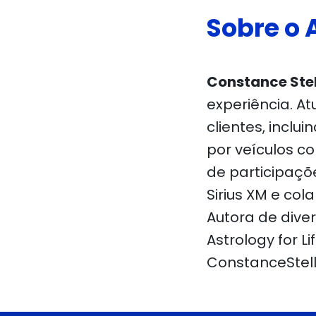
Sobre o 
Constance Ste
experiência. A
clientes, inclu
por veículos c
de participaçõ
Sirius XM e co
Autora de diver
Astrology for L
ConstanceStel