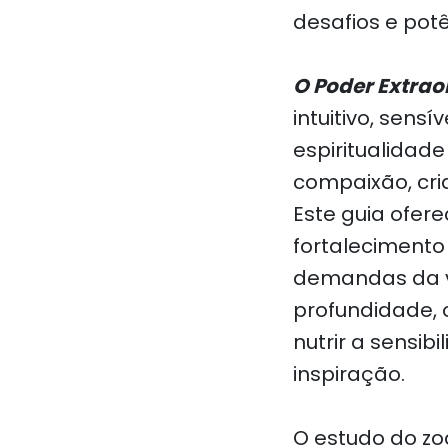
desafios e pot
O Poder Extrao
intuitivo, sens
espiritualidad
compaixão, cri
Este guia ofer
fortalecimento
demandas da vi
profundidade, 
nutrir a sensib
inspiração.
O estudo do zo