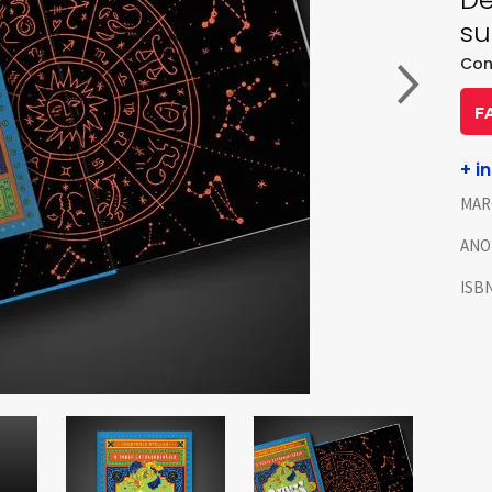
su
Con
F
+ i
MAR
ANO
ISB