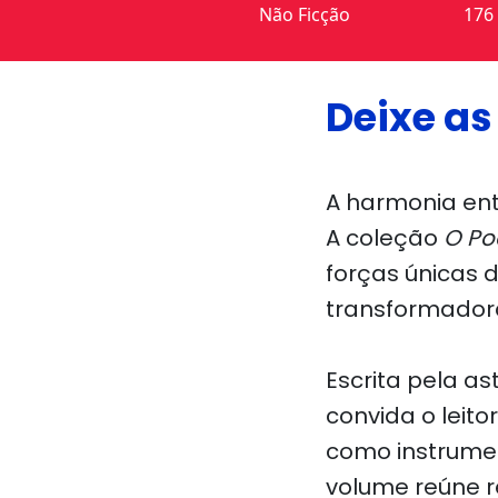
Não Ficção
176
Deixe as
A harmonia ent
A coleção
O Po
forças únicas 
transformador
Escrita pela as
convida o leit
como instrumen
volume reúne r