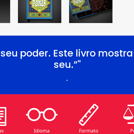
seu poder. Este livro mostr
seu.”"
.
as
Idioma
Formato
P