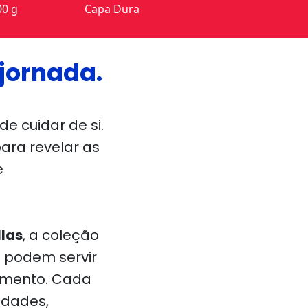
00 g
Capa Dura
 jornada.
e cuidar de si.
ara revelar as
e
las
, a coleção
s podem servir
cimento. Cada
idades,