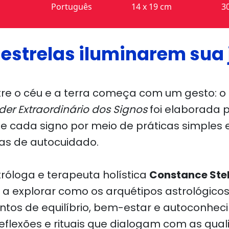
Português
14 x 19 cm
3
 estrelas iluminarem sua
re o céu e a terra começa com um gesto: o d
der Extraordinário dos Signos
foi elaborada p
de cada signo por meio de práticas simples 
as de autocuidado.
tróloga e terapeuta holística
Constance Stel
or a explorar como os arquétipos astrológico
tos de equilíbrio, bem-estar e autoconhe
eflexões e rituais que dialogam com as qual