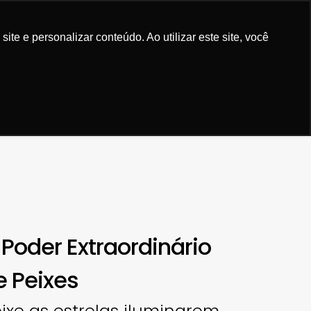
a em comprar. Alegria em vender... Livros
Exper
e e personalizar conteúdo. Ao utilizar este site, você
Bem vindo!
0
Entre
ou
cadastre-se
SOBRE
PEDIDOS
 Poder Extraordinário
e Peixes
ixe as estrelas iluminarem