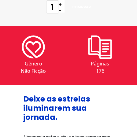
+
-
Gênero
Páginas
Não Ficção
176
Deixe as estrelas
iluminarem sua
jornada.
A harmonia entre o céu e a terra começa com