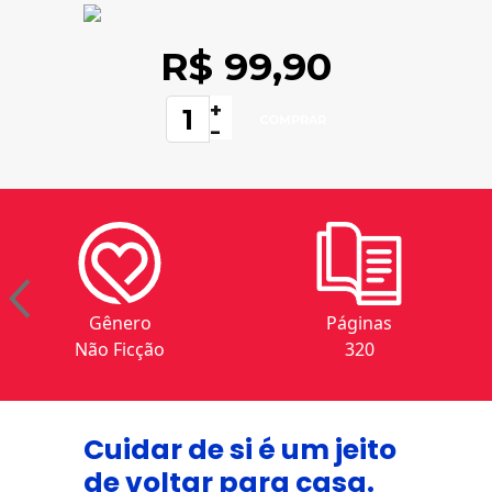
R$ 99,90
+
-
Gênero
Páginas
Não Ficção
320
Cuidar de si é um jeito
de voltar para casa.