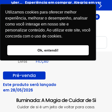
er...
Experiência em comprar. Alegria em vender...
Expe
Livros
Utilizamos cookies para oferecer melhor
0
experiência, melhorar o desempenho, analisar
como você interage em nosso site e
personalizar conteúdo. Ao utilizar este site, você
concorda com o uso de cookies.
Ok, entendi!
Livros
FICÇÃO
Pré-venda
Este produto será lançado
em 28/05/2026
Iluminada: A Magia de Cuidar de Si
Cuidar de si é um jeito de voltar para casa.