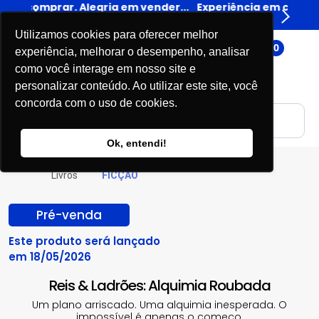
der...
Experiência em comprar. Alegria em vender...
Expe
Livros
Utilizamos cookies para oferecer melhor
0
experiência, melhorar o desempenho, analisar
como você interage em nosso site e
personalizar conteúdo. Ao utilizar este site, você
concorda com o uso de cookies.
Ok, entendi!
Livros
FICÇÃO
Pré-venda
Este produto será lançado
em 18/05/2026
Reis & Ladrões: Alquimia Roubada
Um plano arriscado. Uma alquimia inesperada. O
impossível é apenas o começo.