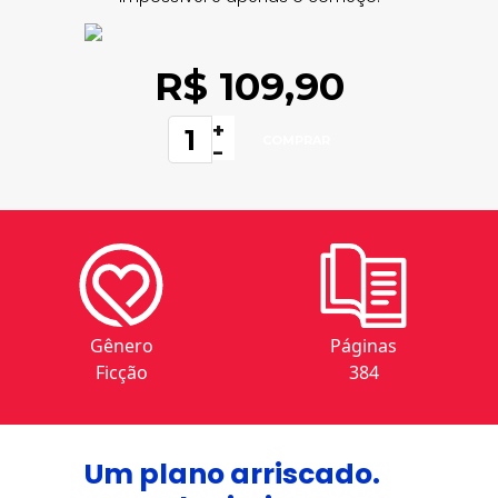
R$ 109,90
+
-
Gênero
Páginas
Ficção
384
Um plano arriscado.