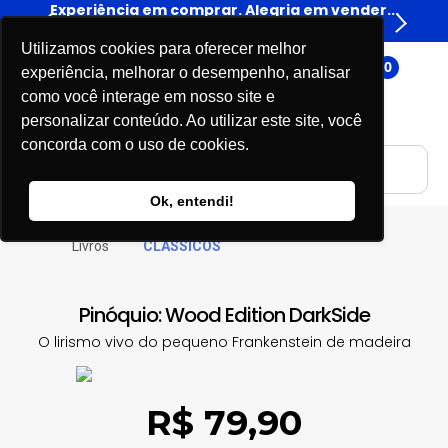
rar. Alegria em vender...
Experiência em comprar. Alegri
Livros
Livros
Utilizamos cookies para oferecer melhor
0
experiência, melhorar o desempenho, analisar
como você interage em nosso site e
personalizar conteúdo. Ao utilizar este site, você
concorda com o uso de cookies.
Ok, entendi!
Livros
CLÁSSICOS
Pinóquio: Wood Edition DarkSide
O lirismo vivo do pequeno Frankenstein de madeira
R$ 79,90