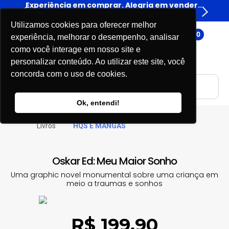
er...
Experiência em comprar. Alegria em vender...
Expe
Livros
Utilizamos cookies para oferecer melhor
0
experiência, melhorar o desempenho, analisar
como você interage em nosso site e
personalizar conteúdo. Ao utilizar este site, você
concorda com o uso de cookies.
Ok, entendi!
Livros
HQS E MANGÁS
Oskar Ed: Meu Maior Sonho
Uma graphic novel monumental sobre uma criança em
meio a traumas e sonhos
R$ 199,90