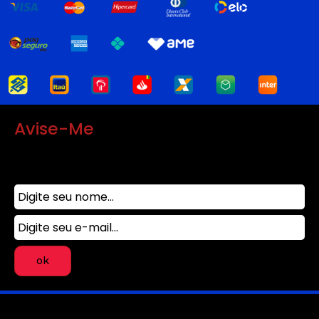
Avise-Me
Para ser avisado da disponibilidade deste Produto,
basta preencher os campos abaixo.
Rod. Pres. Castello Branco, 11.100 - Km 30,5 P36 Anexo 16 - Jardim Maria
Cristina, Barueri - SP, 06421-400 CNPJ: 17.285.159/0003-64 - SAC:
atendimento@darksidebooks.com • Horário de atendimento: Seg a sexta
das 9h às 18h
Powered by