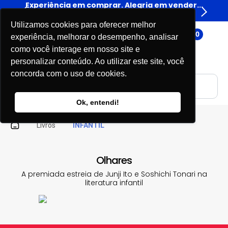
er...
Experiência em comprar. Alegria em vender...
Expe
Livros
Utilizamos cookies para oferecer melhor
0
experiência, melhorar o desempenho, analisar
como você interage em nosso site e
personalizar conteúdo. Ao utilizar este site, você
concorda com o uso de cookies.
Ok, entendi!
Livros
INFANTIL
Olhares
A premiada estreia de Junji Ito e Soshichi Tonari na
literatura infantil