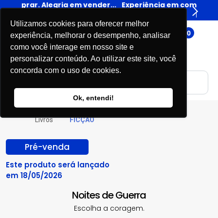
er...
Experiência em comprar. Alegria em vender...
Expe
Livros
Utilizamos cookies para oferecer melhor
0
experiência, melhorar o desempenho, analisar
como você interage em nosso site e
personalizar conteúdo. Ao utilizar este site, você
concorda com o uso de cookies.
Ok, entendi!
Livros
FICÇÃO
Pré-venda
Este produto será lançado
em 18/05/2026
Noites de Guerra
Escolha a coragem.