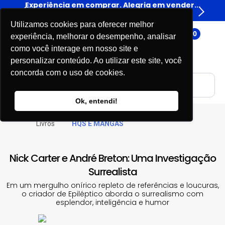
er...
Experiência em comprar. Alegria em vender...
Expe
Livros
Utilizamos cookies para oferecer melhor
0
experiência, melhorar o desempenho, analisar
como você interage em nosso site e
personalizar conteúdo. Ao utilizar este site, você
concorda com o uso de cookies.
Ok, entendi!
Livros
HQS E MANGÁS
Nick Carter e André Breton: Uma Investigação
Surrealista
Em um mergulho onírico repleto de referências e loucuras,
o criador de Epiléptico aborda o surrealismo com
esplendor, inteligência e humor