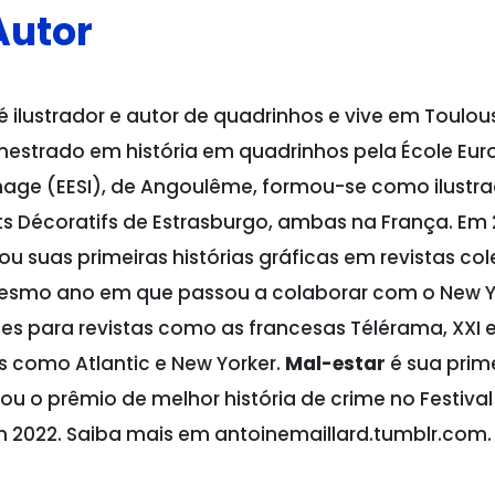
Autor
é ilustrador e autor de quadrinhos e vive em Toulou
estrado em história em quadrinhos pela École Eu
mage (EESI), de Angoulême, formou-se como ilustra
ts Décoratifs de Estrasburgo, ambas na França. Em 
ou suas primeiras histórias gráficas em revistas co
 mesmo ano em que passou a colaborar com o New Y
ões para revistas como as francesas Télérama, XXI e 
 como Atlantic e New Yorker.
Mal-estar
é sua prim
u o prêmio de melhor história de crime no Festiva
2022. Saiba mais em antoinemaillard.tumblr.com.