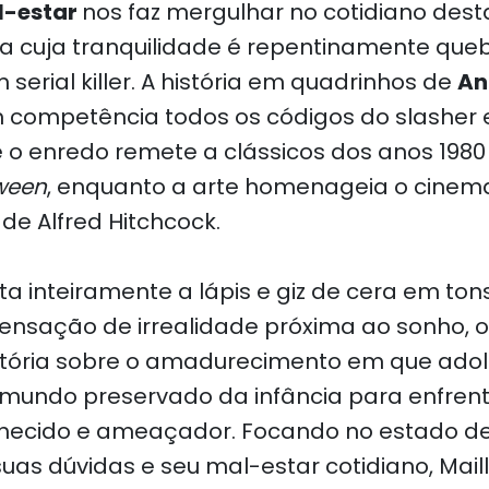
l-estar
nos faz mergulhar no cotidiano des
ea cuja tranquilidade é repentinamente que
erial killer. A história em quadrinhos de
An
competência todos os códigos do slasher e
 o enredo remete a clássicos dos anos 19
ween
, enquanto a arte homenageia o cine
de Alfred Hitchcock.
a inteiramente a lápis e giz de cera em tons
nsação de irrealidade próxima ao sonho, o
stória sobre o amadurecimento em que ado
undo preservado da infância para enfrent
hecido e ameaçador. Focando no estado de 
uas dúvidas e seu mal-estar cotidiano, Mail