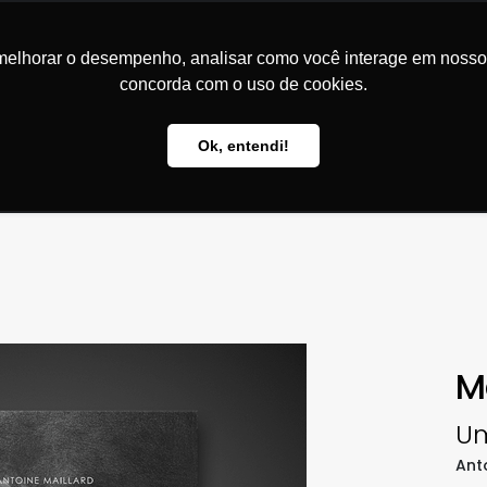
Experiência em comprar. Alegria em vender... Livros
melhorar o desempenho, analisar como você interage em nosso sit
concorda com o uso de cookies.
Ok, entendi!
LIVROS
MARCAS
M
Um
Ant