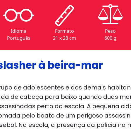
Idioma
Formato
Peso
Português
21 x 28 cm
600 g
slasher à beira-mar
rupo de adolescentes e dos demais habita
rada de cabeça para baixo quando duas me
sassinadas perto da escola. A pequena cid
omada pelo boato de um perigoso assass
sebol. Na escola, a presença da polícia na