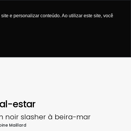
Experiência em comprar. Alegria em vender... Livr
e e personalizar conteúdo. Ao utilizar este site, você
Bem vindo!
0
Entre
ou
cadastre-se
SOBRE
PEDIDOS
al-estar
 noir slasher à beira-mar
oine Maillard