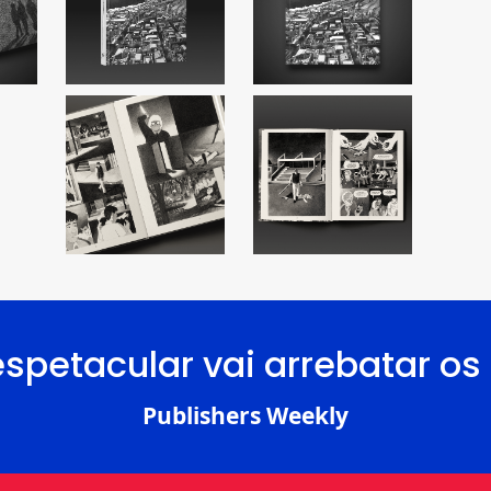
espetacular vai arrebatar os 
Publishers Weekly