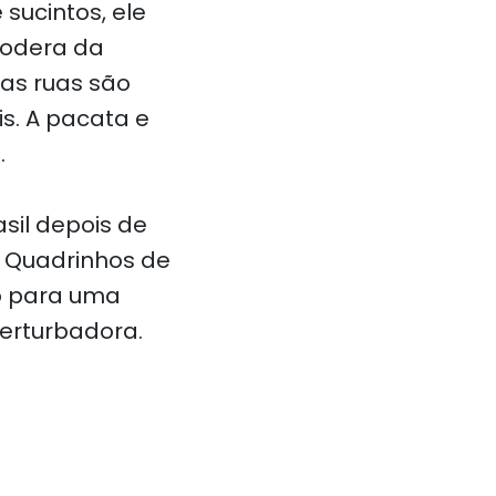
sucintos, ele
podera da
 as ruas são
is. A pacata e
.
sil depois de
e Quadrinhos de
o para uma
perturbadora.