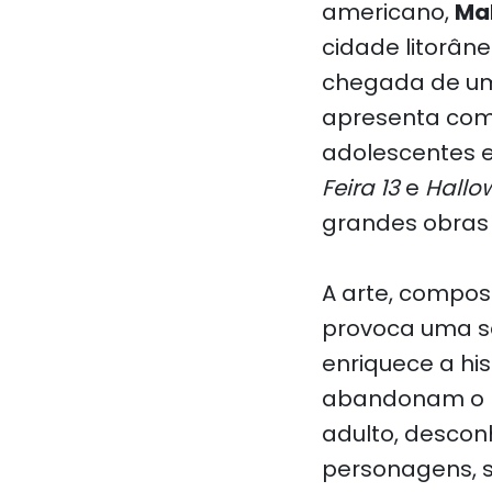
americano,
Ma
cidade litorân
chegada de um s
apresenta com 
adolescentes e
Feira 13
e
Hallo
grandes obras 
A arte, compost
provoca uma se
enriquece a hi
abandonam o m
adulto, descon
personagens, s