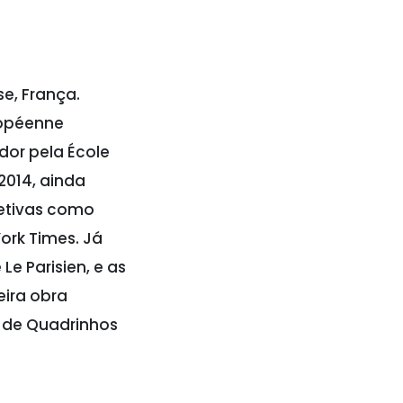
se, França.
ropéenne
dor pela École
2014, ainda
letivas como
ork Times. Já
Le Parisien, e as
eira obra
l de Quadrinhos