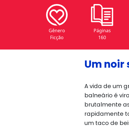
Gênero
Páginas
Ficção
160
Um noir 
A vida de um g
balneário é vi
brutalmente as
rapidamente t
um taco de bei