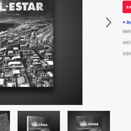
F
+ i
MAR
ANO
ISB