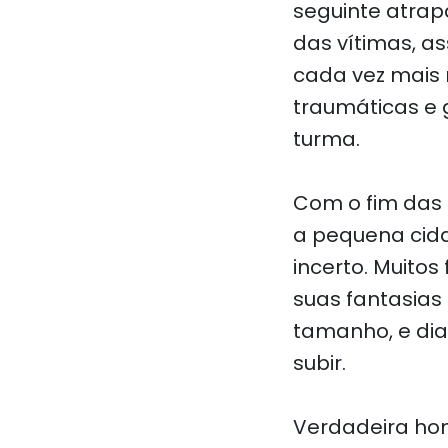
seguinte atrap
das vítimas, a
cada vez mais
traumáticas e 
turma.
Com o fim das
a pequena cida
incerto. Muito
suas fantasias
tamanho, e di
subir.
Verdadeira ho