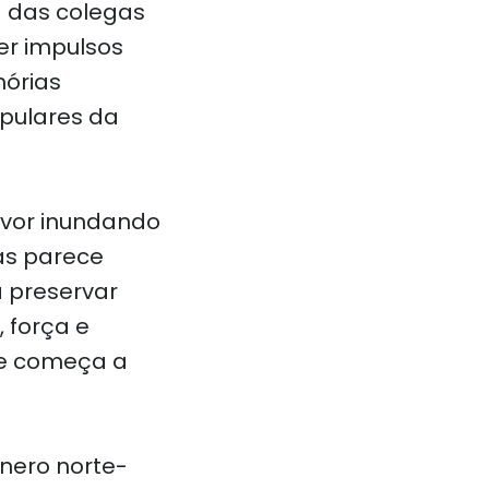
a das colegas
er impulsos
órias
opulares da
vor inundando
tas parece
a preservar
 força e
de começa a
nero norte-