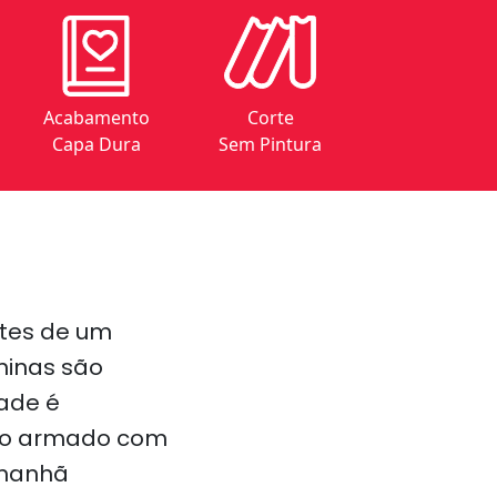
Acabamento
Corte
Capa Dura
Sem Pintura
ntes de um
ninas são
ade é
ino armado com
 manhã