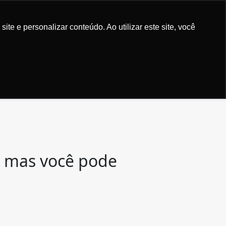
Experiência em comprar. Alegria em vender... Livr
e e personalizar conteúdo. Ao utilizar este site, você
Bem vindo!
0
Entre
ou
cadastre-se
SOBRE
PEDIDOS
, mas você pode