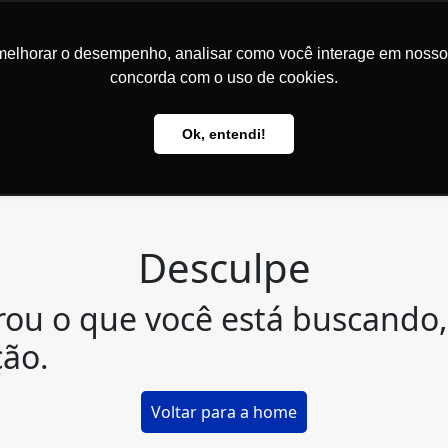
Experiência em comprar. Alegria em vender... Livros
melhorar o desempenho, analisar como você interage em nosso sit
concorda com o uso de cookies.
Ok, entendi!
LIVROS
MARCAS
Desculpe
rou o que você está buscando
ção.
Voltar para a home