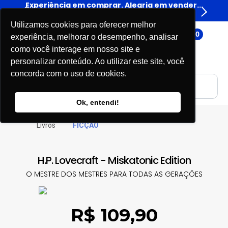
er...
Experiência em comprar. Alegria em vender...
Expe
Livros
Utilizamos cookies para oferecer melhor
0
experiência, melhorar o desempenho, analisar
como você interage em nosso site e
personalizar conteúdo. Ao utilizar este site, você
concorda com o uso de cookies.
Ok, entendi!
Livros
FICÇÃO
H.P. Lovecraft - Miskatonic Edition
O MESTRE DOS MESTRES PARA TODAS AS GERAÇÕES
R$ 109,90