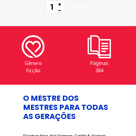
+
-
Gênero
Páginas
Ficção
384
O MESTRE DOS
MESTRES PARA TODAS
AS GERAÇÕES
Stephen King, Neil Gaiman, Caitlín R. Kiernan,