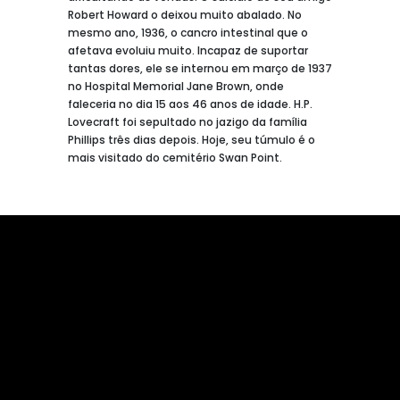
Robert Howard o deixou muito abalado. No
mesmo ano, 1936, o cancro intestinal que o
afetava evoluiu muito. Incapaz de suportar
tantas dores, ele se internou em março de 1937
no Hospital Memorial Jane Brown, onde
faleceria no dia 15 aos 46 anos de idade. H.P.
Lovecraft foi sepultado no jazigo da família
Phillips três dias depois. Hoje, seu túmulo é o
mais visitado do cemitério Swan Point.