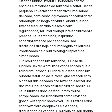
Estados Unidos. Produziu inúmeros contos,
ensaios e romances de fantasia e terror. Desde
pequeno, Lovecraft apresentava uma saúde
delicada, com casos agravados por constantes
mudanças ao longo da vida e, ainda que não
tivesse frequentado a escola com
regularidade, foi uma criança intelectualmente
precoce. Seus trabalhos, inspirados
constantemente por pesadelos, são
discutidos até hoje por uma legião de leitores
impactados pela sua mitologia repleta de
simbolismos.
Publicou apenas um romance, O Caso de
Charles Dexter Ward, mas vários contos que o
tornaram famoso. Durante sua vida, tinha um
número reduzido de leitores, que cresceu com
o passar das décadas até fazer do escritor um
dos mais influentes da literatura do século XX.
Seus últimos anos de vida foram muito
complicados, ele trabalhava como revisor e
ghost-writer para sobreviver. Seus textos eram
cada vez mais complexos e extensos,
dificultando as vendas. O suicídio de seu amigo