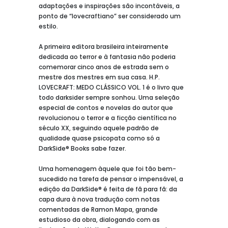
adaptações e inspirações são incontáveis, a
ponto de “lovecraftiano” ser considerado um
estilo.
A primeira editora brasileira inteiramente
dedicada ao terror e à fantasia não poderia
comemorar cinco anos de estrada sem o
mestre dos mestres em sua casa. H.P.
LOVECRAFT: MEDO CLÁSSICO VOL. 1 é o livro que
todo darksider sempre sonhou. Uma seleção
especial de contos e novelas do autor que
revolucionou o terror e a ficção científica no
século XX, seguindo aquele padrão de
qualidade quase psicopata como só a
DarkSide® Books sabe fazer.
Uma homenagem àquele que foi tão bem-
sucedido na tarefa de pensar o impensável, a
edição da DarkSide® é feita de fã para fã: da
capa dura à nova tradução com notas
comentadas de Ramon Mapa, grande
estudioso da obra, dialogando com as