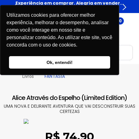
er...
Experiência em comprar. Alegria em vender...
Expe
Livros
Utilizamos cookies para oferecer melhor
0
experiência, melhorar o desempenho, analisar
como você interage em nosso site e
personalizar conteúdo. Ao utilizar este site, você
concorda com o uso de cookies.
Ok, entendi!
Livros
FANTASIA
Alice Através do Espelho (Limited Edition)
UMA NOVA E DELIRANTE AVENTURA QUE VAI DESCONSTRUIR SUAS
CERTEZAS
R$ 74,90