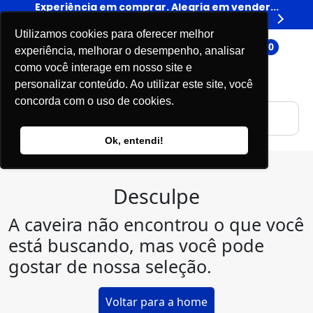
er...
Experiência em comprar. Alegria em vender...
Expe
Livros
Utilizamos cookies para oferecer melhor
0
experiência, melhorar o desempenho, analisar
como você interage em nosso site e
personalizar conteúdo. Ao utilizar este site, você
concorda com o uso de cookies.
Ok, entendi!
Desculpe
A caveira não encontrou o que você
está buscando, mas você pode
gostar de nossa seleção.
Voltar para a home