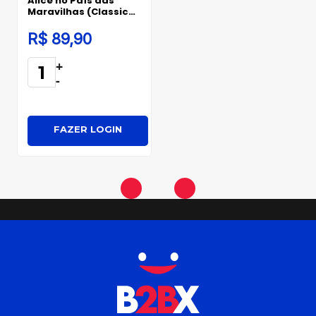
Alice no País das
Maravilhas (Classic
Edition)
R$ 89,90
+
-
FAZER LOGIN