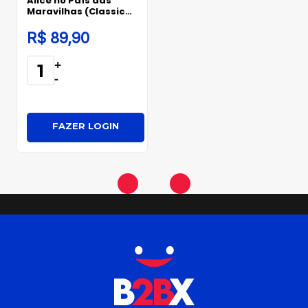
Alice no País das
Maravilhas (Classic
Edition)
R$ 89,90
+
-
FAZER LOGIN