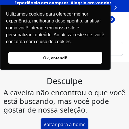
er...
Experiência em comprar. Alegria em vender...
Expe
Livros
Utilizamos cookies para oferecer melhor
0
experiência, melhorar o desempenho, analisar
como você interage em nosso site e
personalizar conteúdo. Ao utilizar este site, você
concorda com o uso de cookies.
Ok, entendi!
Desculpe
A caveira não encontrou o que você
está buscando, mas você pode
gostar de nossa seleção.
Voltar para a home