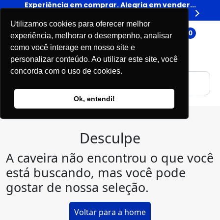
er...
Experiência em comprar. Alegria em vender...
Expe
Livros
Utilizamos cookies para oferecer melhor
0
experiência, melhorar o desempenho, analisar
como você interage em nosso site e
personalizar conteúdo. Ao utilizar este site, você
concorda com o uso de cookies.
Ok, entendi!
Desculpe
A caveira não encontrou o que você
está buscando, mas você pode
gostar de nossa seleção.
Voltar para a home