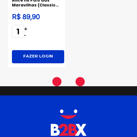
Alice no País das
Maravilhas (Classic
Edition)
R$ 89,90
+
-
FAZER LOGIN