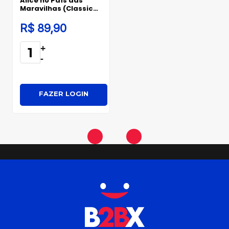
Alice no País das
Maravilhas (Classic
Edition)
R$ 89,90
+
-
FAZER LOGIN