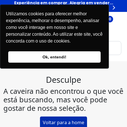
er...
Experiência em comprar. Alegria em vender...
Expe
Livros
Utilizamos cookies para oferecer melhor
0
experiência, melhorar o desempenho, analisar
como você interage em nosso site e
personalizar conteúdo. Ao utilizar este site, você
concorda com o uso de cookies.
Ok, entendi!
Desculpe
A caveira não encontrou o que você
está buscando, mas você pode
gostar de nossa seleção.
Voltar para a home