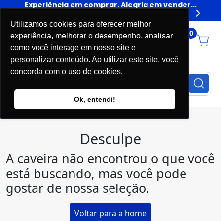
er...
Experiência em comprar. Alegria em vender...
Expe
Livros
Utilizamos cookies para oferecer melhor
0
experiência, melhorar o desempenho, analisar
como você interage em nosso site e
personalizar conteúdo. Ao utilizar este site, você
concorda com o uso de cookies.
Ok, entendi!
Desculpe
A caveira não encontrou o que você
está buscando, mas você pode
gostar de nossa seleção.
Voltar para a home