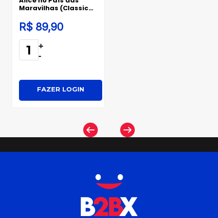
Alice no País das
Maravilhas (Classic
Edition)
R$ 89,90
+
-
FAZER LOGIN